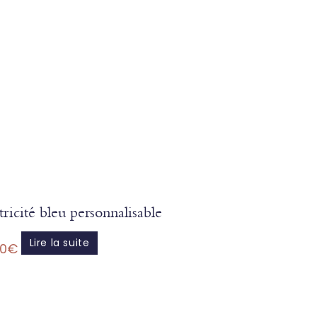
ricité bleu personnalisable
Lire la suite
00
€